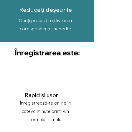
Reduceți deșeurile
Opriți producția și livrarea
corespondenței nedorite
Înregistrarea este:
Rapid și ușor
Înregistrează-te online
în
câteva minute printr-un
formular simplu