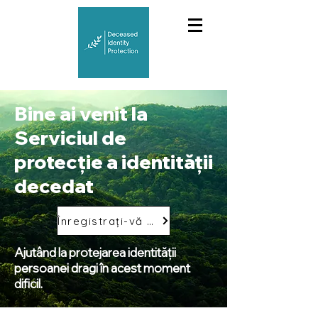
Bine ai venit la
Serviciul de
protecție a identității
decedat
Înregistrați-vă astăzi
Ajutând la protejarea identității
persoanei dragi în acest moment
dificil.