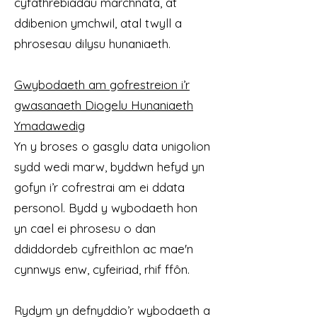
cyfathrebiadau marchnata, at
ddibenion ymchwil, atal twyll a
phrosesau dilysu hunaniaeth.
Gwybodaeth am gofrestreion i’r
gwasanaeth Diogelu Hunaniaeth
Ymadawedig
Yn y broses o gasglu data unigolion
sydd wedi marw, byddwn hefyd yn
gofyn i’r cofrestrai am ei ddata
personol. Bydd y wybodaeth hon
yn cael ei phrosesu o dan
ddiddordeb cyfreithlon ac mae'n
cynnwys enw, cyfeiriad, rhif ffôn.
Rydym yn defnyddio’r wybodaeth a