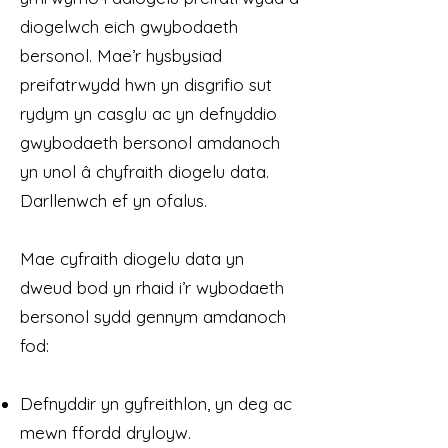
diogelwch eich gwybodaeth
bersonol. Mae’r hysbysiad
preifatrwydd hwn yn disgrifio sut
rydym yn casglu ac yn defnyddio
gwybodaeth bersonol amdanoch
yn unol â chyfraith diogelu data.
Darllenwch ef yn ofalus.
Mae cyfraith diogelu data yn
dweud bod yn rhaid i’r wybodaeth
bersonol sydd gennym amdanoch
fod:
Defnyddir yn gyfreithlon, yn deg ac
mewn ffordd dryloyw.