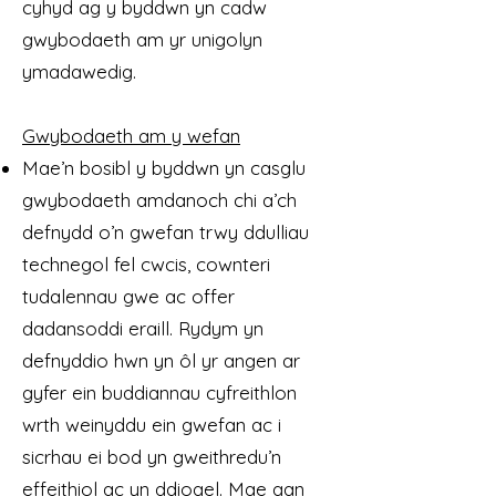
cyhyd ag y byddwn yn cadw
gwybodaeth am yr unigolyn
ymadawedig.
Gwybodaeth am y wefan
Mae’n bosibl y byddwn yn casglu
gwybodaeth amdanoch chi a’ch
defnydd o’n gwefan trwy ddulliau
technegol fel cwcis, cownteri
tudalennau gwe ac offer
dadansoddi eraill. Rydym yn
defnyddio hwn yn ôl yr angen ar
gyfer ein buddiannau cyfreithlon
wrth weinyddu ein gwefan ac i
sicrhau ei bod yn gweithredu’n
effeithiol ac yn ddiogel. Mae gan