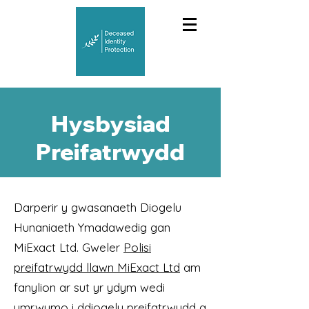
Hysbysiad
Preifatrwydd
Darperir y gwasanaeth Diogelu
Hunaniaeth Ymadawedig gan
MiExact Ltd. Gweler
Polisi
preifatrwydd llawn MiExact Ltd
am
fanylion ar sut yr ydym wedi
ymrwymo i ddiogelu preifatrwydd a