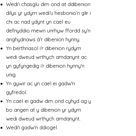
Wedi’i chasglu dim ond at ddibenion
dilys yr ydym wedi’u hesbonio’n glir i
chi ac nad ydynt yn cael eu
defnyddio mewn unrhyw ffordd sy’n
anghydnaws â’r dibenion hynny.
Yn berthnasol i’r dibenion rydym
wedi dweud wrthych amdanynt ac
yn gyfyngedig i’r dibenion hynny’n
unig.
Yn gywir ac yn cael ei gadw'n
gyfredol.
Yn cael ei gadw dim ond cyhyd ag y
bo angen at y dibenion yr ydym
wedi dweud wrthych amdanynt.
Wedi'i gadw'n ddiogel