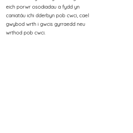
eich porwr osodiadau a fydd yn
caniatáu ichi dderbyn pob cwci, cael
gwybod wrth i gwcis gyrraedd neu
wrthod pob cwci.
I gael gwybodaeth fanwl am y
cwcis a ddefnyddiwn, mae gan y
wefan feddalwedd rheoli cwcis sy'n
darparu gwybodaeth bellach pan
fyddwch yn ymweld â'r wefan am y
tro cyntaf
Rydym yn cadw gwybodaeth y
wefan hon amdanoch o'r adeg y
caiff ei chasglu hyd nes y daw'r
cwci perthnasol i ben neu y
byddwch yn ei analluogi.