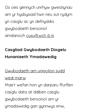
Os oes gennych unrhyw gwestiynau
am yr hysbysiad hwn neu sut rydym
yn casglu ac yn defnyddio
gwybodaeth bersonol
amdanoch
cysylltwch â ni
.
Casgliad Gwybodaeth Diogelu
Hunaniaeth Ymadawedig
Gwybodaeth am unigolion sydd
wedi marw
Mae’r wefan hon yn darparu ffurflen
casglu data at ddiben casglu
gwybodaeth bersonol am yr
ymadawedig gan gynnwys enw,