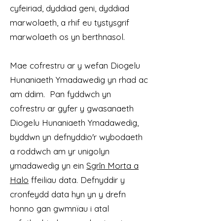
cyfeiriad, dyddiad geni, dyddiad
marwolaeth, a rhif eu tystysgrif
marwolaeth os yn berthnasol.
Mae cofrestru ar y wefan Diogelu
Hunaniaeth Ymadawedig yn rhad ac
am ddim. Pan fyddwch yn
cofrestru ar gyfer y gwasanaeth
Diogelu Hunaniaeth Ymadawedig,
byddwn yn defnyddio'r wybodaeth
a roddwch am yr unigolyn
ymadawedig yn ein
Sgrîn Morta a
Halo
ffeiliau data. Defnyddir y
cronfeydd data hyn yn y drefn
honno gan gwmnïau i atal