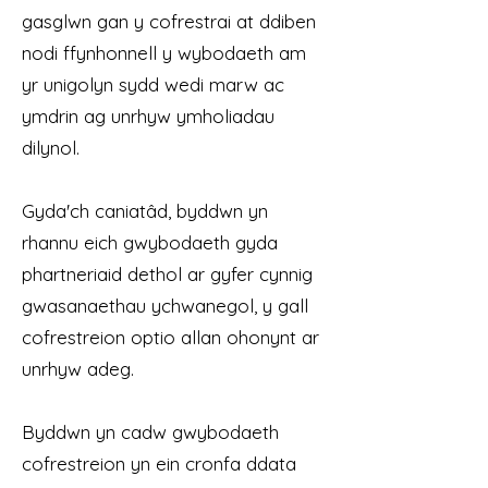
gasglwn gan y cofrestrai at ddiben
nodi ffynhonnell y wybodaeth am
yr unigolyn sydd wedi marw ac
ymdrin ag unrhyw ymholiadau
dilynol.
Gyda'ch caniatâd, byddwn yn
rhannu eich gwybodaeth gyda
phartneriaid dethol ar gyfer cynnig
gwasanaethau ychwanegol, y gall
cofrestreion optio allan ohonynt ar
unrhyw adeg.
Byddwn yn cadw gwybodaeth
cofrestreion yn ein cronfa ddata